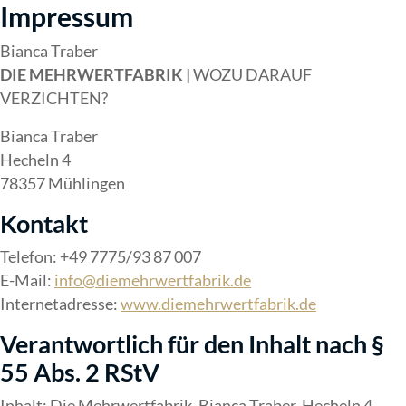
Impressum
Bianca Traber
DIE MEHRWERTFABRIK
|
WOZU DARAUF
VERZICHTEN?
Bianca Traber
Hecheln 4
78357 Mühlingen
Kontakt
Telefon: +49 7775/93 87 007
E-Mail:
info@diemehrwertfabrik.de
Internetadresse:
www.diemehrwertfabrik.de
Verantwortlich für den Inhalt nach §
55 Abs. 2 RStV
Inhalt: Die Mehrwertfabrik, Bianca Traber, Hecheln 4,