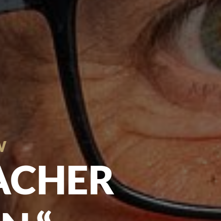
W
ACHER